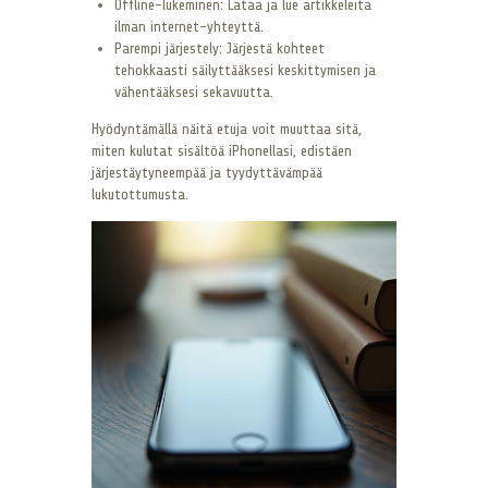
Offline-lukeminen: Lataa ja lue artikkeleita
ilman internet-yhteyttä.
Parempi järjestely: Järjestä kohteet
tehokkaasti säilyttääksesi keskittymisen ja
vähentääksesi sekavuutta.
Hyödyntämällä näitä etuja voit muuttaa sitä,
miten kulutat sisältöä iPhonellasi, edistäen
järjestäytyneempää ja tyydyttävämpää
lukutottumusta.