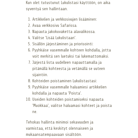
Kun olet tutustunut Lukulistasi käyttöön, on aika
syventyä sen hallintaan.
Artikkelien ja verkkosivujen lisääminen:
Avaa verkkosivu Safarissa.
Napauta jakokuvaketta alavalikossa.
Valitse ’Lisää Lukulistaan’.
Sisällön järjestäminen ja priorisointi:
Pyyhkäise vasemmalle kohteen kohdalla, jotta
voit merkitä sen luetuksi tai lukemattomaksi.
Järjestä lista uudelleen napauttamalla ja
pitämällä kohteesta ja vetämällä se uuteen
sijaintiin.
Kohteiden poistaminen Lukulistastasi:
Pyyhkäise vasemmalle haluamiesi artikkelien
kohdalla ja napauta ’Poista’.
Useiden kohteiden poistamiseksi napauta
’Muokkaa’, valitse haluamasi kohteet ja poista
ne.
Tehokas hallinta minimoi sekavuuden ja
varmistaa, että keskityt olennaiseen ja
mukaansatempaavaan sisältöön.