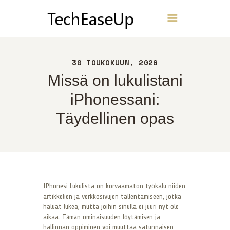
TechEaseUp
KOTI
30 TOUKOKUUN, 2026
NOIN
Missä on lukulistani
YHTEYS
iPhonessani:
POLITIIKKA
Täydellinen opas
SUOMI
IPhonesi Lukulista on korvaamaton työkalu niiden
artikkelien ja verkkosivujen tallentamiseen, jotka
haluat lukea, mutta joihin sinulla ei juuri nyt ole
aikaa. Tämän ominaisuuden löytämisen ja
hallinnan oppiminen voi muuttaa satunnaisen