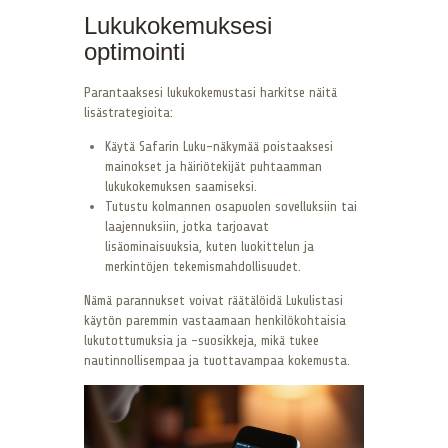
Lukukokemuksesi
optimointi
Parantaaksesi lukukokemustasi harkitse näitä
lisästrategioita:
Käytä Safarin Luku-näkymää poistaaksesi
mainokset ja häiriötekijät puhtaamman
lukukokemuksen saamiseksi.
Tutustu kolmannen osapuolen sovelluksiin tai
laajennuksiin, jotka tarjoavat
lisäominaisuuksia, kuten luokittelun ja
merkintöjen tekemismahdollisuudet.
Nämä parannukset voivat räätälöidä Lukulistasi
käytön paremmin vastaamaan henkilökohtaisia
lukutottumuksia ja -suosikkeja, mikä tukee
nautinnollisempaa ja tuottavampaa kokemusta.