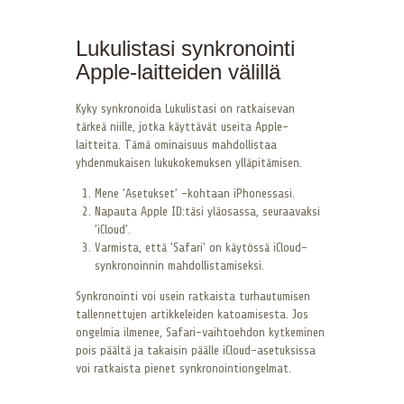
Lukulistasi synkronointi
Apple-laitteiden välillä
Kyky synkronoida Lukulistasi on ratkaisevan
tärkeä niille, jotka käyttävät useita Apple-
laitteita. Tämä ominaisuus mahdollistaa
yhdenmukaisen lukukokemuksen ylläpitämisen.
Mene ’Asetukset’ -kohtaan iPhonessasi.
Napauta Apple ID:täsi yläosassa, seuraavaksi
’iCloud’.
Varmista, että ’Safari’ on käytössä iCloud-
synkronoinnin mahdollistamiseksi.
Synkronointi voi usein ratkaista turhautumisen
tallennettujen artikkeleiden katoamisesta. Jos
ongelmia ilmenee, Safari-vaihtoehdon kytkeminen
pois päältä ja takaisin päälle iCloud-asetuksissa
voi ratkaista pienet synkronointiongelmat.