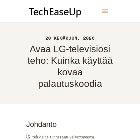
TechEaseUp
KOTI
20 KESÄKUUN, 2026
NOIN
Avaa LG-televisiosi
YHTEYS
teho: Kuinka käyttää
POLITIIKKA
kovaa
SUOMI
palautuskoodia
Johdanto
LG-televisiot tunnetaan vaikuttavasta