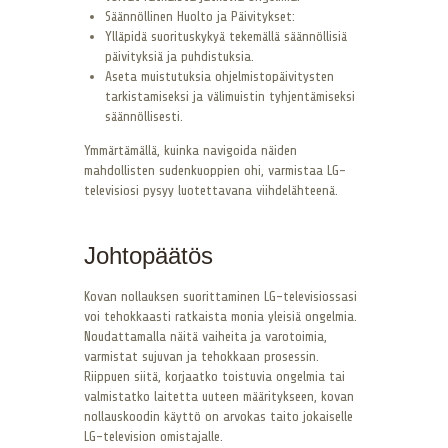
Säännöllinen Huolto ja Päivitykset:
Ylläpidä suorituskykyä tekemällä säännöllisiä
päivityksiä ja puhdistuksia.
Aseta muistutuksia ohjelmistopäivitysten
tarkistamiseksi ja välimuistin tyhjentämiseksi
säännöllisesti.
Ymmärtämällä, kuinka navigoida näiden
mahdollisten sudenkuoppien ohi, varmistaa LG-
televisiosi pysyy luotettavana viihdelähteenä.
Johtopäätös
Kovan nollauksen suorittaminen LG-televisiossasi
voi tehokkaasti ratkaista monia yleisiä ongelmia.
Noudattamalla näitä vaiheita ja varotoimia,
varmistat sujuvan ja tehokkaan prosessin.
Riippuen siitä, korjaatko toistuvia ongelmia tai
valmistatko laitetta uuteen määritykseen, kovan
nollauskoodin käyttö on arvokas taito jokaiselle
LG-television omistajalle.