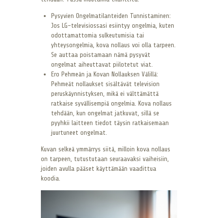
Pysyvien Ongelmatilanteiden Tunnistaminen:
Jos LG-televisiossasi esiintyy ongelmia, kuten
odottamattomia sulkeutumisia tai
yhteysongelmia, kova nollaus voi olla tarpeen.
Se auttaa poistamaan nämä pysyvät
ongelmat aiheuttavat piilotetut viat.
Ero Pehmeän ja Kovan Nollauksen Välillä:
Pehmeät nollaukset sisältävät television
peruskäynnistyksen, mikä ei välttämättä
ratkaise syvällisempiä ongelmia. Kova nollaus
tehdään, kun ongelmat jatkuvat, sillä se
pyyhkii laitteen tiedot täysin ratkaisemaan
juurtuneet ongelmat.
Kuvan selkeä ymmärrys siitä, milloin kova nollaus
on tarpeen, tutustutaan seuraavaksi vaiheisiin,
joiden avulla pääset käyttämään vaadittua
koodia.