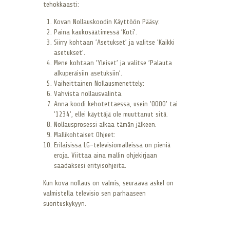
tehokkaasti:
Kovan Nollauskoodin Käyttöön Pääsy:
Paina kaukosäätimessä ’Koti’.
Siirry kohtaan ’Asetukset’ ja valitse ’Kaikki
asetukset’.
Mene kohtaan ’Yleiset’ ja valitse ’Palauta
alkuperäisiin asetuksiin’.
Vaiheittainen Nollausmenettely:
Vahvista nollausvalinta.
Anna koodi kehotettaessa, usein ’0000’ tai
’1234’, ellei käyttäjä ole muuttanut sitä.
Nollausprosessi alkaa tämän jälkeen.
Mallikohtaiset Ohjeet:
Erilaisissa LG-televisiomalleissa on pieniä
eroja. Viittaa aina mallin ohjekirjaan
saadaksesi erityisohjeita.
Kun kova nollaus on valmis, seuraava askel on
valmistella televisio sen parhaaseen
suorituskykyyn.