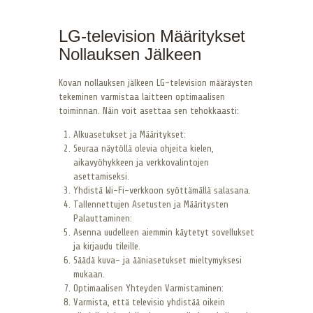
LG-television Määritykset
Nollauksen Jälkeen
Kovan nollauksen jälkeen LG-television määräysten
tekeminen varmistaa laitteen optimaalisen
toiminnan. Näin voit asettaa sen tehokkaasti:
Alkuasetukset ja Määritykset:
Seuraa näytöllä olevia ohjeita kielen,
aikavyöhykkeen ja verkkovalintojen
asettamiseksi.
Yhdistä Wi-Fi-verkkoon syöttämällä salasana.
Tallennettujen Asetusten ja Määritysten
Palauttaminen:
Asenna uudelleen aiemmin käytetyt sovellukset
ja kirjaudu tileille.
Säädä kuva- ja ääniasetukset mieltymyksesi
mukaan.
Optimaalisen Yhteyden Varmistaminen:
Varmista, että televisio yhdistää oikein