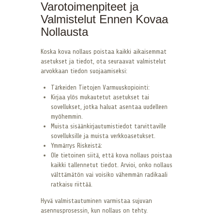
Varotoimenpiteet ja
Valmistelut Ennen Kovaa
Nollausta
Koska kova nollaus poistaa kaikki aikaisemmat
asetukset ja tiedot, ota seuraavat valmistelut
arvokkaan tiedon suojaamiseksi:
Tärkeiden Tietojen Varmuuskopiointi:
Kirjaa ylös mukautetut asetukset tai
sovellukset, jotka haluat asentaa uudelleen
myöhemmin.
Muista sisäänkirjautumistiedot tarvittaville
sovelluksille ja muista verkkoasetukset.
Ymmärrys Riskeistä:
Ole tietoinen siitä, että kova nollaus poistaa
kaikki tallennetut tiedot. Arvioi, onko nollaus
välttämätön vai voisiko vähemmän radikaali
ratkaisu riittää.
Hyvä valmistautuminen varmistaa sujuvan
asennusprosessin, kun nollaus on tehty.