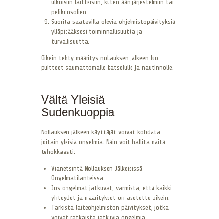
ulkoisiin laitteisiin, kuten äänijärjestelmiin tai
pelikonsolien.
Suorita saatavilla olevia ohjelmistopäivityksiä
ylläpitääksesi toiminnallisuutta ja
turvallisuutta.
Oikein tehty määritys nollauksen jälkeen luo
puitteet saumattomalle katselulle ja nautinnolle.
Vältä Yleisiä
Sudenkuoppia
Nollauksen jälkeen käyttäjät voivat kohdata
joitain yleisiä ongelmia. Näin voit hallita näitä
tehokkaasti:
Vianetsintä Nollauksen Jälkeisissä
Ongelmatilanteissa:
Jos ongelmat jatkuvat, varmista, että kaikki
yhteydet ja määritykset on asetettu oikein.
Tarkista laiteohjelmiston päivitykset, jotka
voivat ratkaista jatkuvia ongelmia.