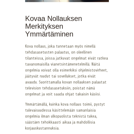
Kovaa Nollauksen
Merkityksen
Ymmärtäminen
Kova nollaus, joka tunnetaan myös nimellä
tehdasasetusten palautus, on oleellinen
tilanteissa, joissa jatkuvat ongelmat eivät ratkea
tavanomaisilla vianetsintämenetelmillä. Näitä
ongelmia voivat olla esimerkiksi ohjelmistovirheet,
jäätyvät ruudut tai sovellukset, jotka eivät
avaudu. Suorittamalla kovan nollauksen palautat
television tehdasasetuksiin, poistat nämä
ongelmat ja voit saada ohjat takaisin käsiisi.
Ymmärtämällä, kuinka kova nollaus toimii, pystyt
tulevaisuudessa käsittelemään samanlaisia
ongelmia ilman ulkopuolista teknistä tukea,
säästäen tehokkaasti aikaa ja mahdollisia
korjauskustannuksia.