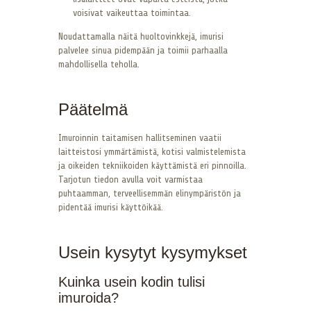
voisivat vaikeuttaa toimintaa.
Noudattamalla näitä huoltovinkkejä, imurisi
palvelee sinua pidempään ja toimii parhaalla
mahdollisella teholla.
Päätelmä
Imuroinnin taitamisen hallitseminen vaatii
laitteistosi ymmärtämistä, kotisi valmistelemista
ja oikeiden tekniikoiden käyttämistä eri pinnoilla.
Tarjotun tiedon avulla voit varmistaa
puhtaamman, terveellisemmän elinympäristön ja
pidentää imurisi käyttöikää.
Usein kysytyt kysymykset
Kuinka usein kodin tulisi
imuroida?