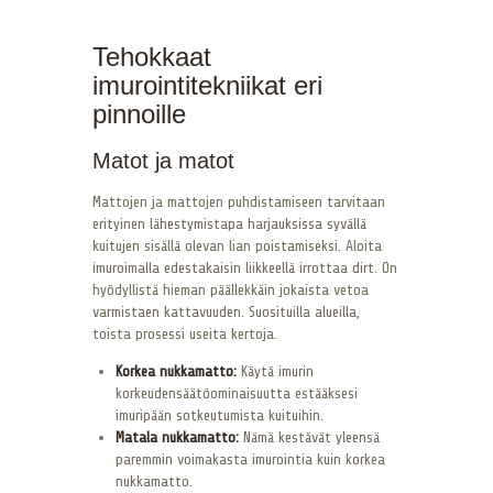
Tehokkaat
imurointitekniikat eri
pinnoille
Matot ja matot
Mattojen ja mattojen puhdistamiseen tarvitaan
erityinen lähestymistapa harjauksissa syvällä
kuitujen sisällä olevan lian poistamiseksi. Aloita
imuroimalla edestakaisin liikkeellä irrottaa dirt. On
hyödyllistä hieman päällekkäin jokaista vetoa
varmistaen kattavuuden. Suosituilla alueilla,
toista prosessi useita kertoja.
Korkea nukkamatto:
Käytä imurin
korkeudensäätöominaisuutta estääksesi
imuripään sotkeutumista kuituihin.
Matala nukkamatto:
Nämä kestävät yleensä
paremmin voimakasta imurointia kuin korkea
nukkamatto.