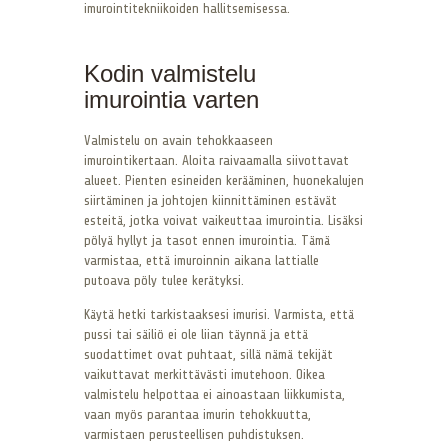
imurointitekniikoiden hallitsemisessa.
Kodin valmistelu
imurointia varten
Valmistelu on avain tehokkaaseen
imurointikertaan. Aloita raivaamalla siivottavat
alueet. Pienten esineiden kerääminen, huonekalujen
siirtäminen ja johtojen kiinnittäminen estävät
esteitä, jotka voivat vaikeuttaa imurointia. Lisäksi
pölyä hyllyt ja tasot ennen imurointia. Tämä
varmistaa, että imuroinnin aikana lattialle
putoava pöly tulee kerätyksi.
Käytä hetki tarkistaaksesi imurisi. Varmista, että
pussi tai säiliö ei ole liian täynnä ja että
suodattimet ovat puhtaat, sillä nämä tekijät
vaikuttavat merkittävästi imutehoon. Oikea
valmistelu helpottaa ei ainoastaan liikkumista,
vaan myös parantaa imurin tehokkuutta,
varmistaen perusteellisen puhdistuksen.