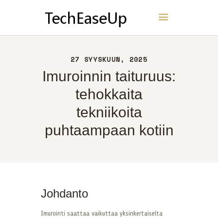
TechEaseUp
KOTI
27 SYYSKUUN, 2025
NOIN
Imuroinnin taituruus:
YHTEYS
tehokkaita
POLITIIKKA
tekniikoita
SUOMI
puhtaampaan kotiin
Johdanto
Imurointi saattaa vaikuttaa yksinkertaiselta