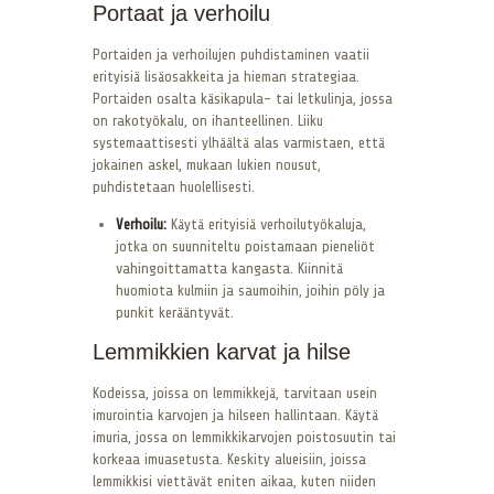
Portaat ja verhoilu
Portaiden ja verhoilujen puhdistaminen vaatii
erityisiä lisäosakkeita ja hieman strategiaa.
Portaiden osalta käsikapula- tai letkulinja, jossa
on rakotyökalu, on ihanteellinen. Liiku
systemaattisesti ylhäältä alas varmistaen, että
jokainen askel, mukaan lukien nousut,
puhdistetaan huolellisesti.
Verhoilu:
Käytä erityisiä verhoilutyökaluja,
jotka on suunniteltu poistamaan pieneliöt
vahingoittamatta kangasta. Kiinnitä
huomiota kulmiin ja saumoihin, joihin pöly ja
punkit kerääntyvät.
Lemmikkien karvat ja hilse
Kodeissa, joissa on lemmikkejä, tarvitaan usein
imurointia karvojen ja hilseen hallintaan. Käytä
imuria, jossa on lemmikkikarvojen poistosuutin tai
korkeaa imuasetusta. Keskity alueisiin, joissa
lemmikkisi viettävät eniten aikaa, kuten niiden