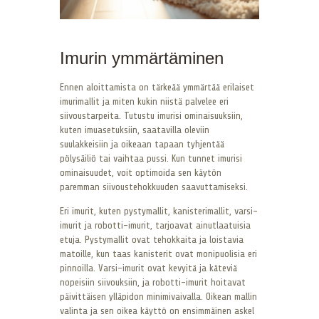
Imurin ymmärtäminen
Ennen aloittamista on tärkeää ymmärtää erilaiset
imurimallit ja miten kukin niistä palvelee eri
siivoustarpeita. Tutustu imurisi ominaisuuksiin,
kuten imuasetuksiin, saatavilla oleviin
suulakkeisiin ja oikeaan tapaan tyhjentää
pölysäiliö tai vaihtaa pussi. Kun tunnet imurisi
ominaisuudet, voit optimoida sen käytön
paremman siivoustehokkuuden saavuttamiseksi.
Eri imurit, kuten pystymallit, kanisterimallit, varsi-
imurit ja robotti-imurit, tarjoavat ainutlaatuisia
etuja. Pystymallit ovat tehokkaita ja loistavia
matoille, kun taas kanisterit ovat monipuolisia eri
pinnoilla. Varsi-imurit ovat kevyitä ja käteviä
nopeisiin siivouksiin, ja robotti-imurit hoitavat
päivittäisen ylläpidon minimivaivalla. Oikean mallin
valinta ja sen oikea käyttö on ensimmäinen askel