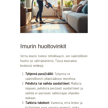
Imurin huoltovinkit
Jotta imurisi toimisi tehokkaasti, sen säännöllinen
huolto on välttämätöntä. Tässä muutamia
keskeisiä vinkkejä:
Tyhjennä pussi/säiliö:
Tyhjennä se
säännöllisesti ylläpitääksesi imutehoa.
Puhdista tai vaihda suodattimet:
Mallista
riippuen, puhdista pestävät suodattimet ja
vaihda ei-pestävät valmistajan ohjeiden
mukaan.
Tarkista tukokset:
Varmista, että letkut ja
lisälaitteet ovat vapaita esteistä, jotka