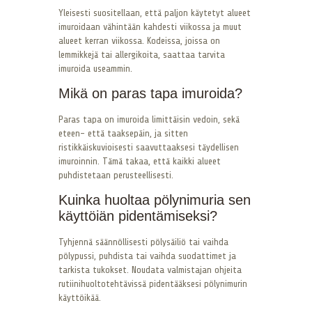
Yleisesti suositellaan, että paljon käytetyt alueet
imuroidaan vähintään kahdesti viikossa ja muut
alueet kerran viikossa. Kodeissa, joissa on
lemmikkejä tai allergikoita, saattaa tarvita
imuroida useammin.
Mikä on paras tapa imuroida?
Paras tapa on imuroida limittäisin vedoin, sekä
eteen- että taaksepäin, ja sitten
ristikkäiskuvioisesti saavuttaaksesi täydellisen
imuroinnin. Tämä takaa, että kaikki alueet
puhdistetaan perusteellisesti.
Kuinka huoltaa pölynimuria sen
käyttöiän pidentämiseksi?
Tyhjennä säännöllisesti pölysäiliö tai vaihda
pölypussi, puhdista tai vaihda suodattimet ja
tarkista tukokset. Noudata valmistajan ohjeita
rutiinihuoltotehtävissä pidentääksesi pölynimurin
käyttöikää.