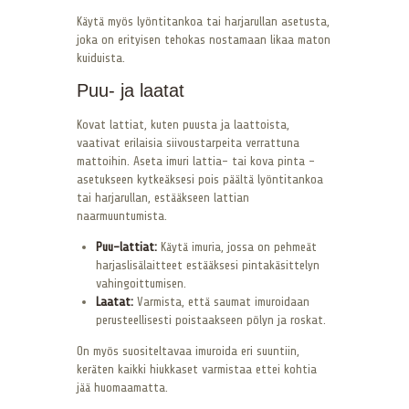
Käytä myös lyöntitankoa tai harjarullan asetusta,
joka on erityisen tehokas nostamaan likaa maton
kuiduista.
Puu- ja laatat
Kovat lattiat, kuten puusta ja laattoista,
vaativat erilaisia siivoustarpeita verrattuna
mattoihin. Aseta imuri lattia- tai kova pinta -
asetukseen kytkeäksesi pois päältä lyöntitankoa
tai harjarullan, estääkseen lattian
naarmuuntumista.
Puu-lattiat:
Käytä imuria, jossa on pehmeät
harjaslisälaitteet estääksesi pintakäsittelyn
vahingoittumisen.
Laatat:
Varmista, että saumat imuroidaan
perusteellisesti poistaakseen pölyn ja roskat.
On myös suositeltavaa imuroida eri suuntiin,
keräten kaikki hiukkaset varmistaa ettei kohtia
jää huomaamatta.