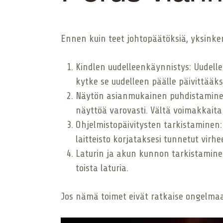
Ennen kuin teet johtopäätöksiä, yksinke
Kindlen uudelleenkäynnistys: Uudellee
kytke se uudelleen päälle päivittääks
Näytön asianmukainen puhdistaminen: 
näyttöä varovasti. Vältä voimakkaita
Ohjelmistopäivitysten tarkistaminen: 
laitteisto korjataksesi tunnetut virh
Laturin ja akun kunnon tarkistaminen
toista laturia.
Jos nämä toimet eivät ratkaise ongelmaa,