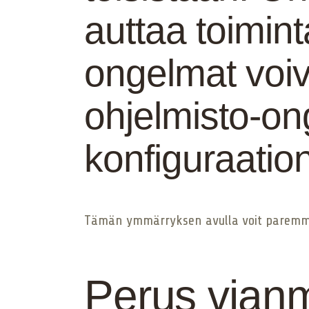
auttaa toimint
ongelmat voiv
ohjelmisto-on
konfiguraatio
Tämän ymmärryksen avulla voit paremmin
Perus vianm