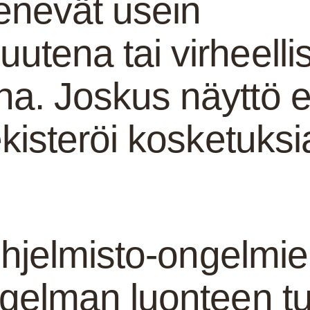
enevät usein
utena tai virheelli
a. Joskus näyttö e
ekisteröi kosketuksi
a ohjelmisto-ongelmi
ngelman luonteen t