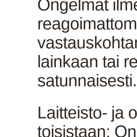
Ongelmat ilm
reagoimattomu
vastauskohtan
lainkaan tai r
satunnaisesti.
Laitteisto- j
toisistaan: O