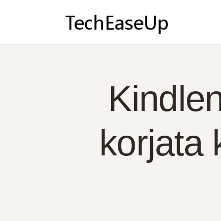
KO
NO
YH
PO
Kindlen
SU
korjata 