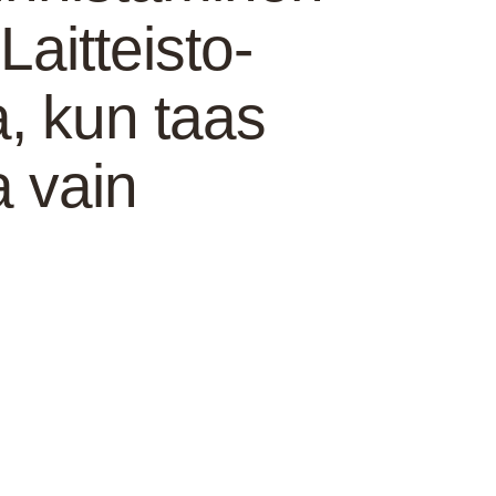
Laitteisto-
a, kun taas
a vain