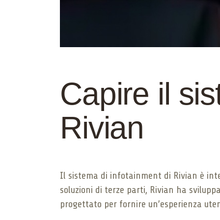
Capire il si
Rivian
Il sistema di infotainment di Rivian è in
soluzioni di terze parti, Rivian ha svilup
progettato per fornire un’esperienza uten