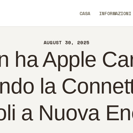
SA
CASA
INFORMAZIONI
FORMAZIONI
TechEaseUp
NTATTI
AUGUST 30, 2025
LITICA
n ha Apple Ca
ALIANO
ndo la Connetti
oli a Nuova En