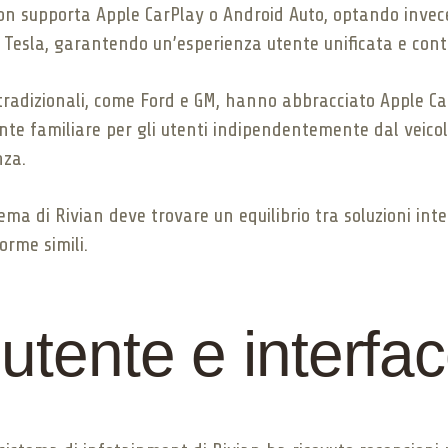
on supporta Apple CarPlay o Android Auto, optando invece 
r Tesla, garantendo un’esperienza utente unificata e cont
ci tradizionali, come Ford e GM, hanno abbracciato Apple C
ente familiare per gli utenti indipendentemente dal veico
nza.
stema di Rivian deve trovare un equilibrio tra soluzioni in
orme simili.
utente e interfac