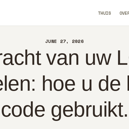
UIS
THUIS
OVE
ER
TechEaseUp
NTACT
JUNE 27, 2026
LEID
racht van uw 
DERLANDS
len: hoe u de 
code gebruikt.