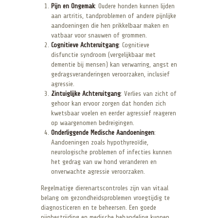
Pijn en Ongemak
: Oudere honden kunnen lijden
aan artritis, tandproblemen of andere pijnlijke
aandoeningen die hen prikkelbaar maken en
vatbaar voor snauwen of grommen.
Cognitieve Achteruitgang
: Cognitieve
disfunctie syndroom (vergelijkbaar met
dementie bij mensen) kan verwarring, angst en
gedragsveranderingen veroorzaken, inclusief
agressie.
Zintuiglijke Achteruitgang
: Verlies van zicht of
gehoor kan ervoor zorgen dat honden zich
kwetsbaar voelen en eerder agressief reageren
op waargenomen bedreigingen.
Onderliggende Medische Aandoeningen
:
Aandoeningen zoals hypothyreoïdie,
neurologische problemen of infecties kunnen
het gedrag van uw hond veranderen en
onverwachte agressie veroorzaken.
Regelmatige dierenartscontroles zijn van vitaal
belang om gezondheidsproblemen vroegtijdig te
diagnosticeren en te beheersen. Een goede
pijnbestrijding en medische behandeling kunnen