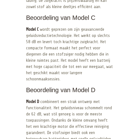
lading. De zuigkracht is prijzenswaardig en kan
zowel stof als kleine deeltjes efficiënt aan.
Beoordeling van Model C
Model C
wordt geprezen om zijn geavanceerde
geluidsreductietechnologie. Het werkt op slechts
58 dB en levert toch krachtige zuigkracht. Het
compacte formaat maakt het perfect voor
diegenen die een stofzuiger nodig hebben die in
kleine ruimtes past. Het model heeft een batterij
met hoge capaciteit die tot een uur meegaat, wat
het geschikt maakt voor langere
schoonmaaksessies.
Beoordeling van Model D
Model D
combineert een strak ontwerp met
functionaliteit. Het geluidsniveau schommelt rond
de 62 dB, wat stil genoeg is voor de meeste
toepassingen. Ondanks de kleine omvang heeft
het een krachtige motor die effectieve reiniging
garandeert. De stofzuiger biedt ook een
betrouwbare batterijduur, met snelle oplaadtijden,