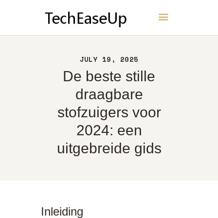
TechEaseUp
THUIS
JULY 19, 2025
OVER
De beste stille
CONTACT
draagbare
BELEID
stofzuigers voor
NEDERLANDS
2024: een
uitgebreide gids
Inleiding