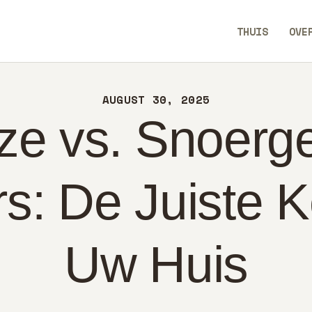
UIS
THUIS
OVE
ER
TechEaseUp
NTACT
AUGUST 30, 2025
LEID
ze vs. Snoer
DERLANDS
rs: De Juiste 
Uw Huis