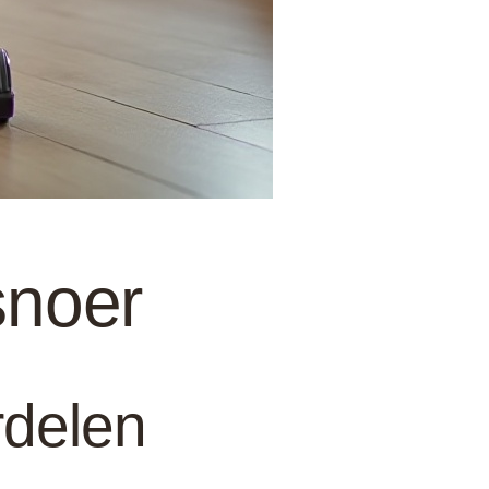
snoer
rdelen