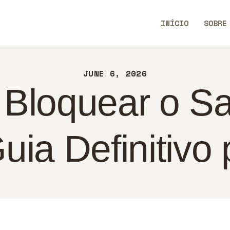
ÍCIO
INÍCIO
SOBRE
BRE
TechEaseUp
NTATO
JUNE 6, 2026
LÍTICA
Bloquear o Saf
RTUGUÊS
uia Definitivo